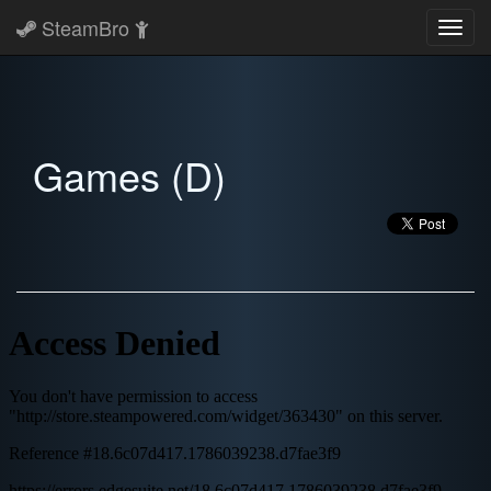
SteamBro
Toggl
navig
Games (D)